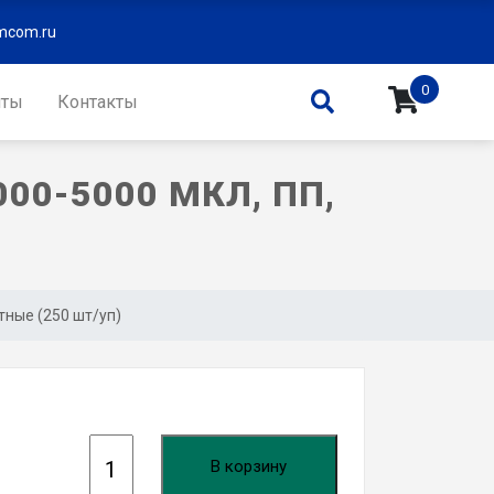
com.ru
0
нты
Контакты
0-5000 МКЛ, ПП,
тные (250 шт/уп)
К
В корзину
о