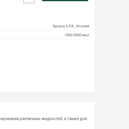
л
и
ч
е
Aptaca S.P.A., Италия
с
1000-5000 мкл
т
в
о
т
о
в
а
р
а
Н
а
к
ирования различных жидкостей, а также для
о
н