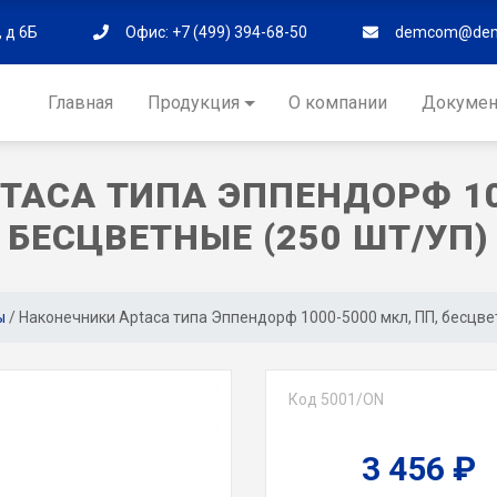
 д 6Б
Офис: +7 (499) 394-68-50
demcom@dem
Главная
Продукция
О компании
Докуме
TACA ТИПА ЭППЕНДОРФ 100
БЕСЦВЕТНЫЕ (250 ШТ/УП)
ы
/
Наконечники Aptaca типа Эппендорф 1000-5000 мкл, ПП, бесцве
Код 5001/ON
3 456
₽