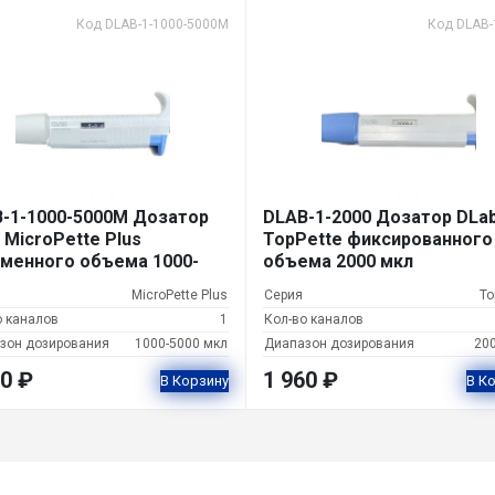
Код DLAB-1-1000-5000M
Код DLAB-
-1-1000-5000M Дозатор
DLAB-1-2000 Дозатор DLa
 MicroPette Plus
TopPette фиксированного
менного объема 1000-
объема 2000 мкл
 мкл
MicroPette Plus
Серия
To
о каналов
1
Кол-во каналов
зон дозирования
1000-5000 мкл
Диапазон дозирования
20
70
₽
1 960
₽
В Корзину
В К