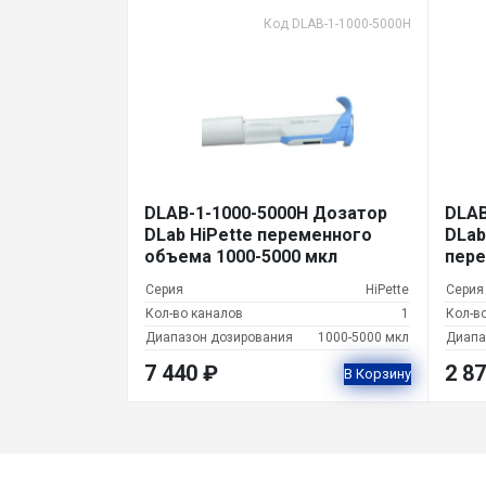
Код DLAB-1-1000-5000H
DLAB-1-1000-5000H Дозатор
DLAB
DLab HiPette переменного
DLab
объема 1000-5000 мкл
пере
5000
Серия
HiPette
Серия
Кол-во каналов
1
Кол-в
Диапазон дозирования
1000-5000 мкл
Диапа
7 440
₽
2 8
В Корзину