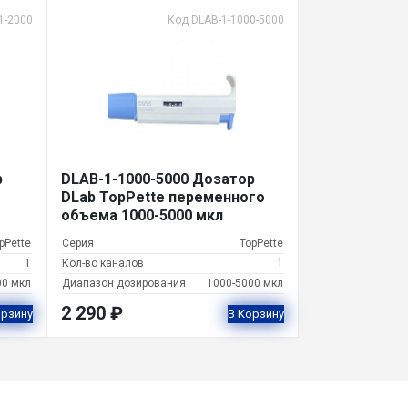
е
1-2000
Код DLAB-1-1000-5000
н
д
о
р
ф
1
0
b
DLAB-1-1000-5000 Дозатор
0
DLab TopPette переменного
объема 1000-5000 мкл
0
-
pPette
Серия
TopPette
5
1
Кол-во каналов
1
0
00 мкл
Диапазон дозирования
1000-5000 мкл
0
2 290
₽
орзину
В Корзину
0
м
к
л